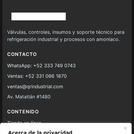
Válvulas, controles, insumos y soporte técnico para
refrigeración industrial y procesos con amoniaco.
CONTACTO
WhatsApp: +52 333 749 0743
Ventas: +52 331 086 1870
ventas@qrindustrial.com
Av. Matatlán #1480
CONTENIDO
Tienda en línea
Acerca de la privacidad
Válvulas y controles