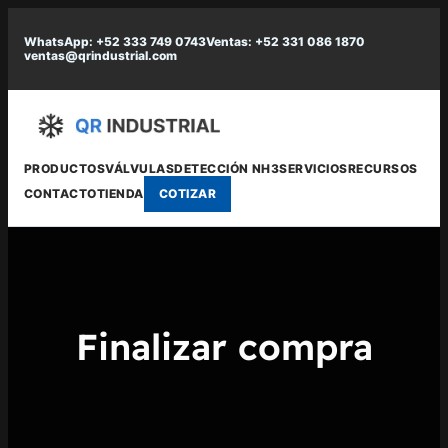
Saltar
WhatsApp: +52 333 749 0743
Ventas: +52 331 086 1870
al
ventas@qrindustrial.com
contenido
PRODUCTOS
VÁLVULAS
DETECCIÓN NH3
SERVICIOS
RECURSOS
CONTACTO
TIENDA
COTIZAR
Finalizar compra