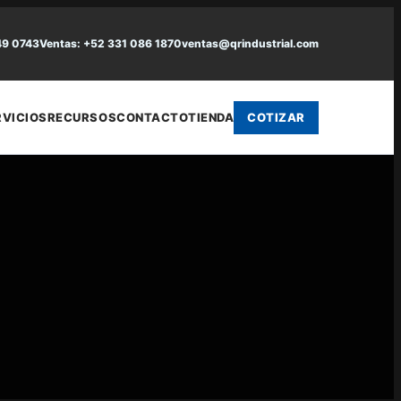
49 0743
Ventas: +52 331 086 1870
ventas@qrindustrial.com
RVICIOS
RECURSOS
CONTACTO
TIENDA
COTIZAR