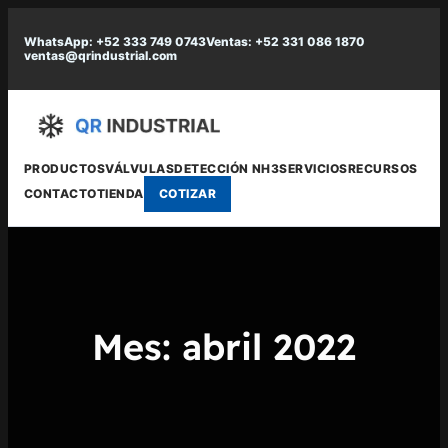
Saltar
WhatsApp: +52 333 749 0743
Ventas: +52 331 086 1870
al
ventas@qrindustrial.com
contenido
PRODUCTOS
VÁLVULAS
DETECCIÓN NH3
SERVICIOS
RECURSOS
CONTACTO
TIENDA
COTIZAR
Mes:
abril 2022